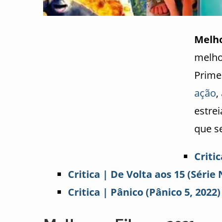
Melh
melh
Prime
ação
,
estre
que s
Criti
Critica | De Volta aos 15 (Série 
Critica | Pânico (Pânico 5, 2022)