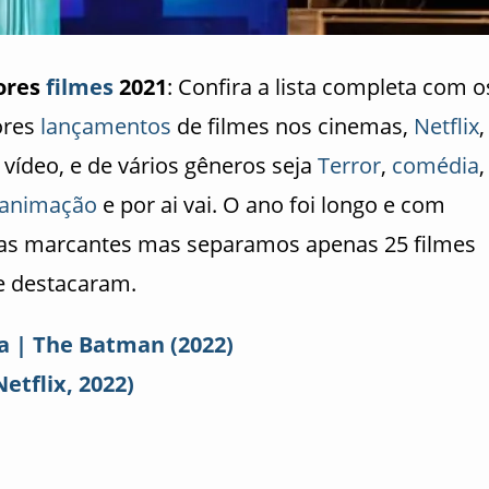
ores
filmes
2021
: Confira a lista completa com o
ores
lançamentos
de filmes nos cinemas,
Netflix
,
 vídeo, e de vários gêneros seja
Terror
,
comédia
,
animação
e por ai vai. O ano foi longo e com
ias marcantes mas separamos apenas 25 filmes
e destacaram.
ca | The Batman (2022)
Netflix, 2022)