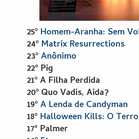
25º
Homem-Aranha: Sem Vol
24º
Matrix Resurrections
23º
Anônimo
22º Pig
21º A Filha Perdida
20º Quo Vadis, Aida?
19º
A Lenda de Candyman
18º
Halloween Kills: O Terr
17º Palmer