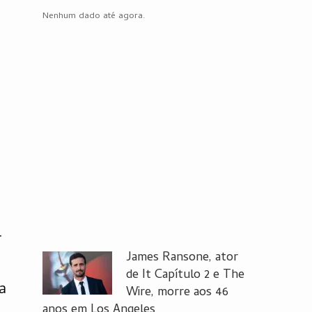
Nenhum dado até agora.
r
James Ransone, ator
de It Capítulo 2 e The
a
Wire, morre aos 46
anos em Los Angeles