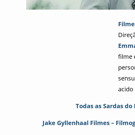
Filme
Direç
Emma
filme 
perso
sensu
acido
Todas as Sardas do 
Jake Gyllenhaal Filmes – Filmog