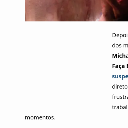
Depoi
dos m
Micha
Faça 
suspe
diret
frust
traba
momentos.