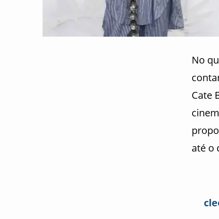
No qu
conta
Cate 
cinem
propo
até o 
cle