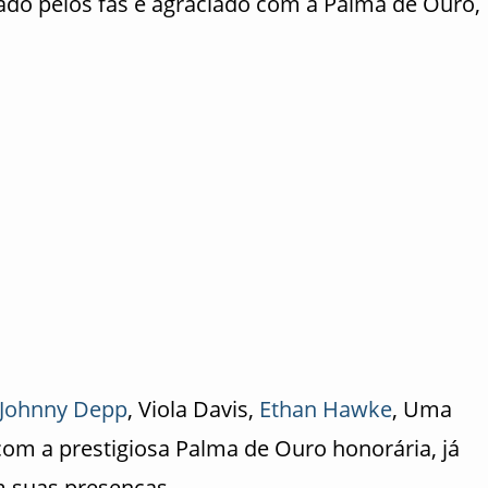
ado pelos fãs e agraciado com a Palma de Ouro,
Johnny Depp
, Viola Davis,
Ethan Hawke
, Uma
om a prestigiosa Palma de Ouro honorária, já
 suas presenças.