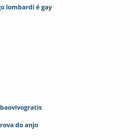
go lombardi é gay
baovivogratis
rova do anjo