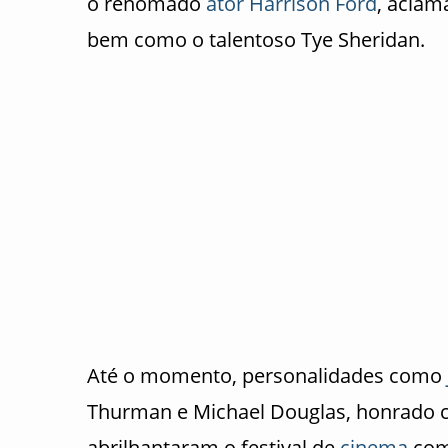
o renomado
ator
Harrison Ford
, aclam
bem como o talentoso Tye Sheridan.
Até o momento, personalidades como
Thurman e Michael Douglas, honrado c
abrilhantaram o festival de
cinema
com