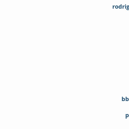
rodri
bb
p