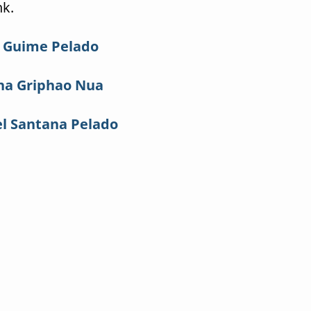
nk.
 Guime Pelado
na Griphao Nua
el Santana Pelado