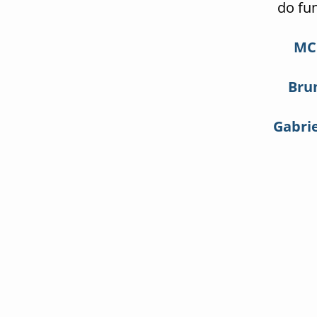
do fu
MC
Bru
Gabri