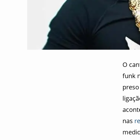
O can
funk n
preso
ligaç
acont
nas
r
medid