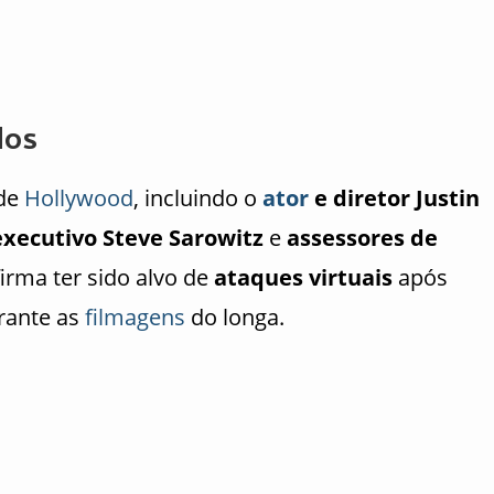
dos
 de
Hollywood
, incluindo o
ator
e diretor Justin
executivo Steve Sarowitz
e
assessores de
afirma ter sido alvo de
ataques virtuais
após
rante as
filmagens
do longa.