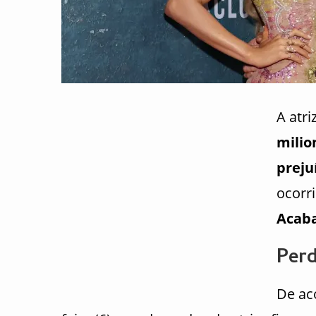
A atri
milio
preju
ocorr
Acab
Perd
De ac