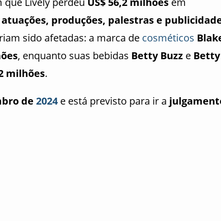
am que Lively perdeu
US$ 56,2 milhões
em
o
atuações, produções, palestras e publicidad
iam sido afetadas: a marca de
cosméticos
Blak
hões
, enquanto suas bebidas
Betty Buzz
e
Betty
2 milhões
.
mbro de
2024
e está previsto para ir a
julgament