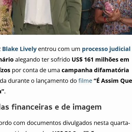
z
Blake Lively
entrou com um
processo judicial
nário
alegando ter sofrido
US$ 161 milhões em
ízos
por conta de uma
campanha difamatória
ida durante o lançamento do
filme
“É Assim Qu
a”
.
as financeiras e de imagem
ordo com documentos divulgados nesta quarta-