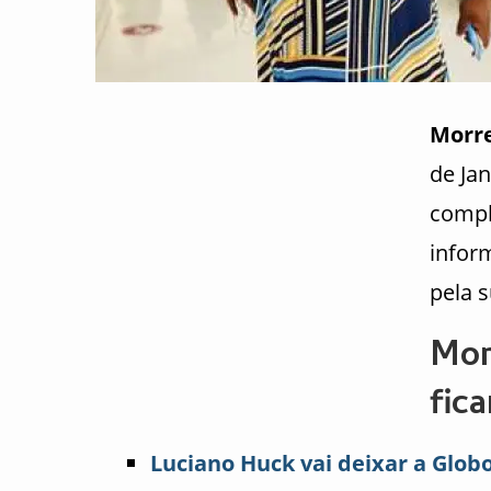
Morr
de Jan
compl
infor
pela 
Mor
fic
Luciano Huck vai deixar a Glob