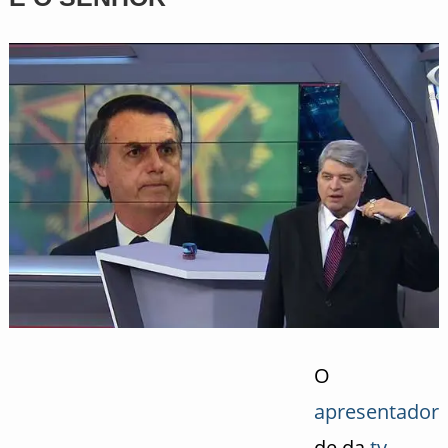
O
apresentador
de da
tv