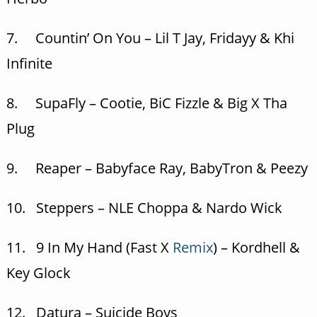
7. Countin’ On You – Lil T Jay, Fridayy & Khi
Infinite
8. SupaFly – Cootie, BiC Fizzle & Big X Tha
Plug
9. Reaper – Babyface Ray, BabyTron & Peezy
10. Steppers – NLE Choppa & Nardo Wick
11. 9 In My Hand (Fast X
Remix
) – Kordhell &
Key Glock
12. Datura – Suicide Boys