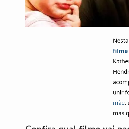
Nesta
filme
Kather
Hendr
acomp
unir f
mãe
,
mas q