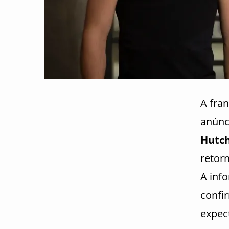
A fra
anúnc
Hutc
retor
A inf
confi
expect