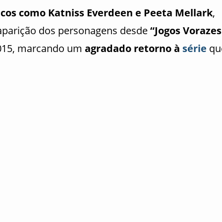
icos como Katniss Everdeen e Peeta Mellark
,
a aparição dos personagens desde
“Jogos Vorazes
2015, marcando um
agradado retorno à
série
qu