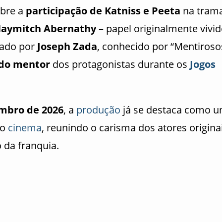
obre a
participação de Katniss e Peeta
na trama
Haymitch Abernathy
– papel originalmente vivi
tado por
Joseph Zada
, conhecido por “Mentiroso
 do mentor
dos protagonistas durante os
Jogos
mbro de 2026
, a
produção
já se destaca como 
o
cinema
, reunindo o carisma dos atores origina
 da franquia.