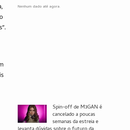
,
Nenhum dado até agora.
do
s”.
um
is
Spin-off de M3GAN é
cancelado a poucas
semanas da estreia e
levanta dúvidas sobre o futuro da