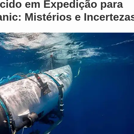
cido em Expedição para
nic: Mistérios e Incerteza