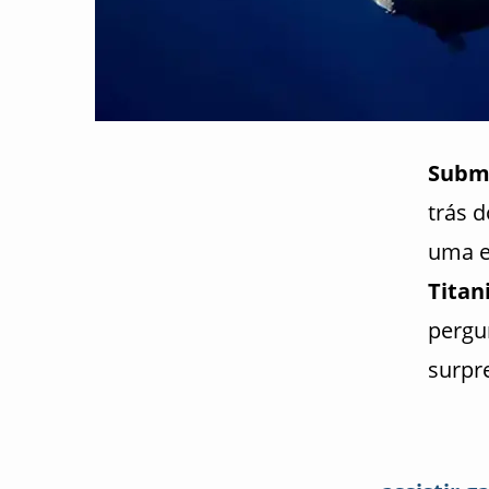
Subm
trás 
uma e
Titan
pergu
surpr