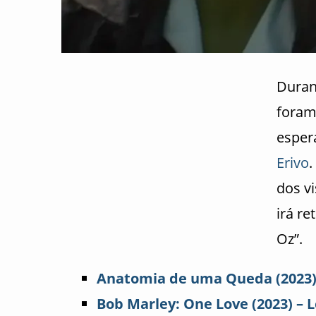
Duran
foram
espe
Erivo
.
dos v
irá re
Oz”.
Anatomia de uma Queda (2023): 
Bob Marley: One Love (2023) – Le