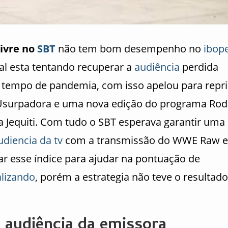
livre no
SBT
não tem bom desempenho no
ibop
al esta tentando recuperar a
audiência
perdida
 tempo de pandemia, com isso apelou para repr
Usurpadora e uma nova edição do programa Rod
a Jequiti. Com tudo o SBT esperava garantir uma
udiencia da tv
com a transmissão do WWE Raw e
ar esse índice para ajudar na pontuação de
alizando
, porém a estrategia não teve o resultado
 audiência da emissora