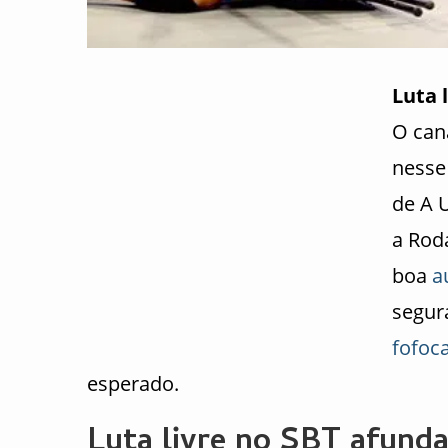
Luta 
O can
nesse
de A 
a Rod
boa
a
segur
fofoc
esperado.
Luta livre no SBT afunda