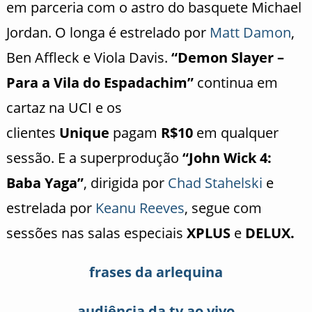
em parceria com o astro do basquete Michael
Jordan. O longa é estrelado por
Matt Damon
,
Ben Affleck e Viola Davis.
“Demon Slayer –
Para a Vila do Espadachim”
continua em
cartaz na UCI e os
clientes
Unique
pagam
R$10
em qualquer
sessão. E a superprodução
“John Wick 4:
Baba Yaga”
,
dirigida por
Chad Stahelski
e
estrelada por
Keanu Reeves
, segue com
sessões nas salas especiais
XPLUS
e
DELUX.
frases da arlequina
audiência da tv ao vivo