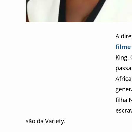
A dir
filme
King.
passa
Afric
genera
filha 
escra
são da Variety.