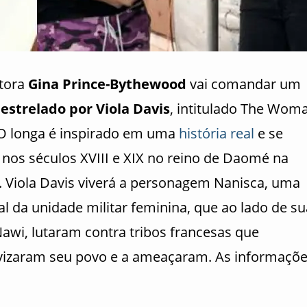
etora
Gina Prince-Bythewood
vai comandar um
estrelado por Viola Davis
, intitulado The Wom
 O longa é inspirado em uma
história real
e se
 nos séculos XVIII e XIX no reino de Daomé na
a. Viola Davis viverá a personagem Nanisca, uma
l da unidade militar feminina, que ao lado de su
Nawi, lutaram contra tribos francesas que
vizaram seu povo e a ameaçaram. As informaçõ