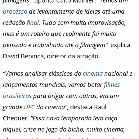
filmagens”
, aponta Caíto Mainier.
“Temos um
processo
de levantamento de ideias até uma
redação
final
. Tudo com muita improvisação,
mas é um roteiro que realmente foi muito
pensado e trabalhado até a filmagem”
, explica
David Benincá, diretor da atração.
“Vamos analisar clássicos do
cinema
nacional e
lançamentos mundiais, vamos botar
filmes
brasileiros
para brigar com outros, em um
grande
UFC
do cinema”
, destaca Raul
Chequer.
“Essa nova temporada tem caça
níquel, crise no jogo do bicho, muito cinema,