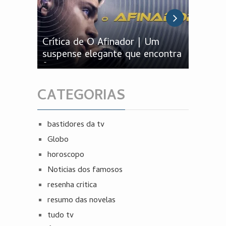
Crítica de O Afinador | Um
Crític
suspense elegante que encontra
Pânico 
força nos personagens
que en
público
CATEGORIAS
bastidores da tv
Globo
horoscopo
Noticias dos famosos
resenha critica
resumo das novelas
tudo tv