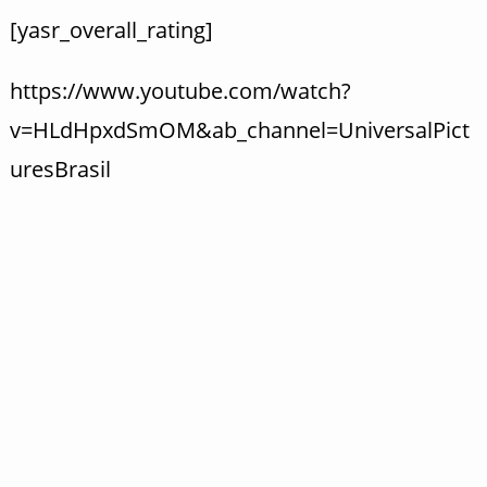
[yasr_overall_rating]
https://www.youtube.com/watch?
v=HLdHpxdSmOM&ab_channel=UniversalPict
uresBrasil