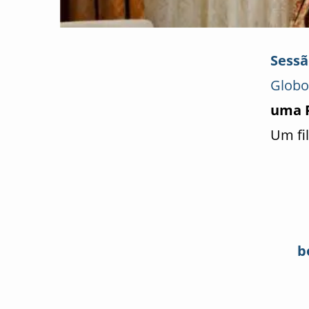
Sessã
Globo
uma P
Um fi
b