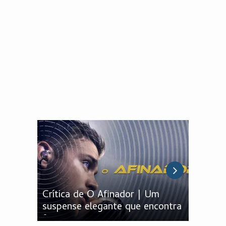
Crítica de O Afinador | Um
Crític
suspense elegante que encontra
Pânico 
força nos personagens
que en