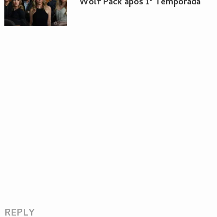
Wolf Pack após 1ª Temporada
REPLY