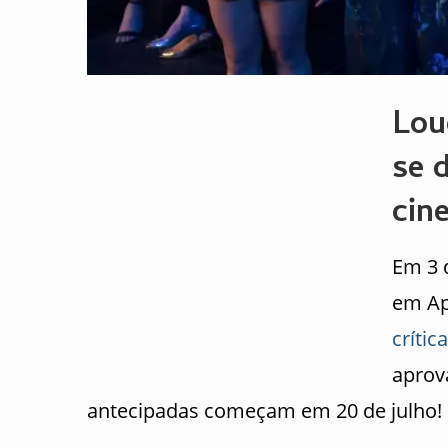
Lou
se 
cin
Em 3 
em Ap
crítica
aprov
antecipadas começam em 20 de julho!