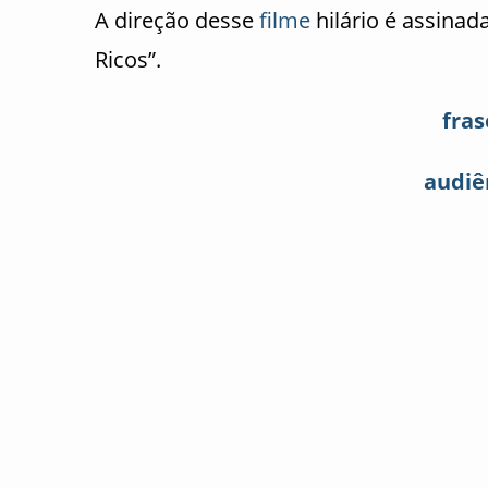
A direção desse
filme
hilário é assinad
Ricos”.
fras
audiên