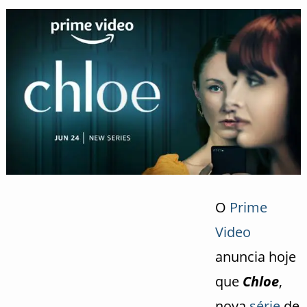
O
Prime
Video
anuncia hoje
que
Chloe
,
nova
série
de