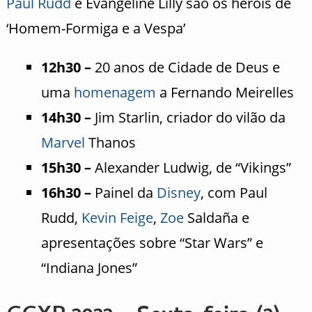
Paul Rudd
e Evangeline Lilly são os heróis de
‘Homem-Formiga e a Vespa’
12h30 –
20 anos de Cidade de Deus e
uma
homenagem
a Fernando Meirelles
14h30 –
Jim Starlin, criador do vilão da
Marvel
Thanos
15h30 –
Alexander Ludwig, de “Vikings”
16h30 –
Painel da
Disney
, com Paul
Rudd,
Kevin Feige
,
Zoe
Saldaña e
apresentações sobre “Star Wars” e
“Indiana Jones”