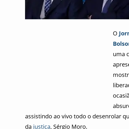
O
Jor
Bolso
uma c
apres
mostr
liber
ocasi
absu
assistindo ao vivo todo o desenrolar 
da
justiça
, Sérgio Moro.