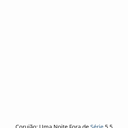
Corujão: Uma Noite Fora de
Série
5,5