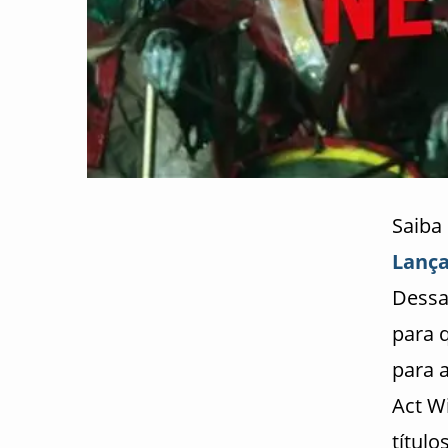
Saiba
Lanç
Dessa
para 
para 
Act W
título