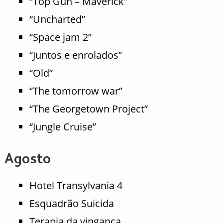
“Top Gun – Maverick”
“Uncharted”
“Space jam 2”
“Juntos e enrolados”
“Old”
“The tomorrow war”
“The Georgetown Project”
“Jungle Cruise”
Agosto
Hotel Transylvania 4
Esquadrão Suicida
Terapia da vingança