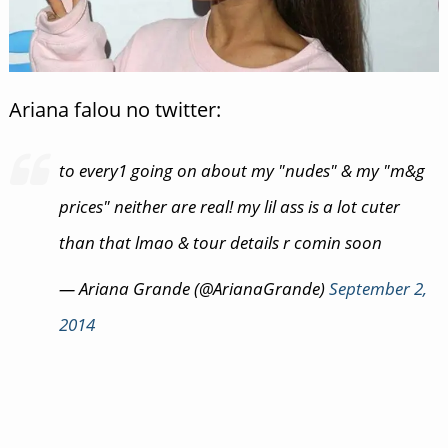
Ariana falou no twitter:
to every1 going on about my "nudes" & my "m&g
prices" neither are real! my lil ass is a lot cuter
than that lmao & tour details r comin soon
— Ariana Grande (@ArianaGrande)
September 2,
2014