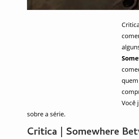
Critic
comen
algun
Some
começ
quem 
compr
Você j
sobre a série.
Critica | Somewhere Betw