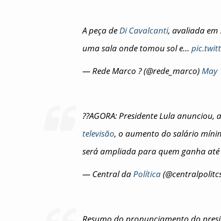
A peça de
Di Cavalcanti
, avaliada em 
uma sala onde tomou sol e…
pic.twi
— Rede Marco ? (@rede_marco)
May 
??AGORA: Presidente Lula anunciou, 
televisão
, o aumento do salário míni
será ampliada para quem ganha até d
— Central da
Política
(@centralpolitc
Resumo do pronunciamento do presid