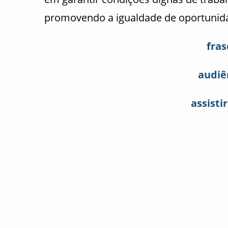
promovendo a igualdade de oportunida
fras
audiên
assisti