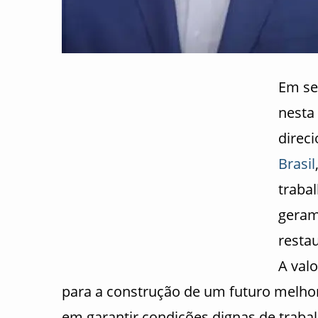
Em se
nesta 
direc
Brasil
traba
geram
resta
A val
para a construção de um futuro melho
em garantir condições dignas de traba