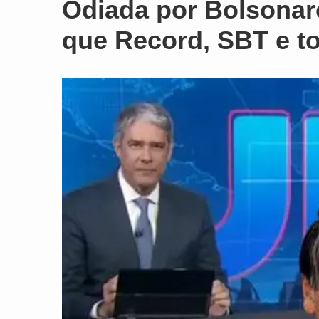
Odiada por Bolsonar
que Record, SBT e t