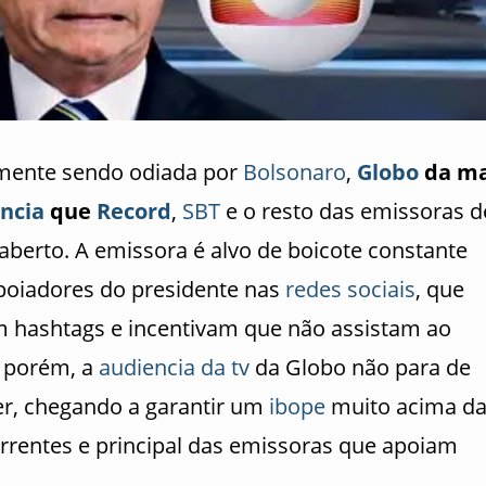
mente sendo odiada por
Bolsonaro
,
Globo
da ma
ncia
que
Record
,
SBT
e o resto das emissoras d
 aberto. A emissora é alvo de boicote constante
poiadores do presidente nas
redes sociais
, que
 hashtags e incentivam que não assistam ao
, porém, a
audiencia da tv
da Globo não para de
er, chegando a garantir um
ibope
muito acima d
rrentes e principal das emissoras que apoiam