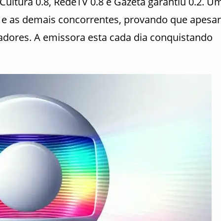
 Cultura 0.8, RedeTV 0.8 e Gazeta garantiu 0.2. U
o e as demais concorrentes, provando que apesar
adores. A emissora esta cada dia conquistando