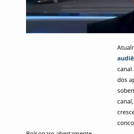
Atual
audiê
canal
dos a
sobem
canal
cresc
conco
Bolsonaro abertamente.