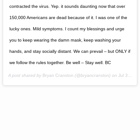
contracted the virus. Yep. it sounds daunting now that over
150,000 Americans are dead because of it. I was one of the
lucky ones. Mild symptoms. I count my blessings and urge
you to keep wearing the damn mask, keep washing your
hands, and stay socially distant. We can prevail – but ONLY if
we follow the rules together. Be well – Stay well. BC
A post shared by
Bryan Cranston
(@bryancranston) on
Jul 30, 2020 at 9:32am PDT