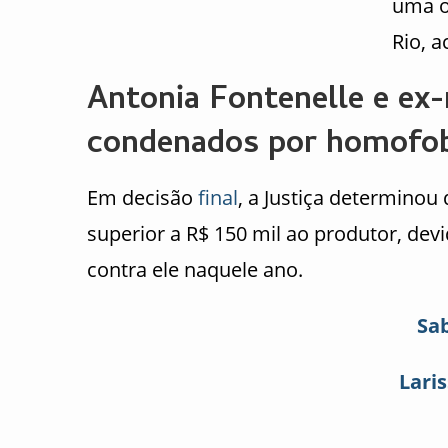
uma o
Rio, a
Antonia Fontenelle e ex
condenados por homofob
Em decisão
final
, a Justiça determino
superior a R$ 150 mil ao produtor, dev
contra ele naquele ano.
Sa
Lari