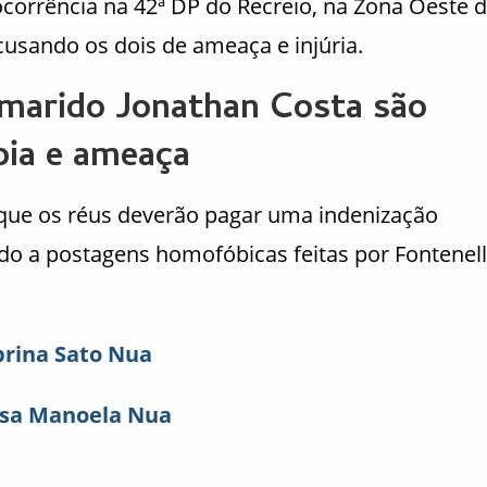
corrência na 42ª DP do Recreio, na Zona Oeste 
cusando os dois de ameaça e injúria.
-marido Jonathan Costa são
ia e ameaça
u que os réus deverão pagar uma indenização
ido a postagens homofóbicas feitas por Fontenel
brina Sato Nua
ssa Manoela Nua