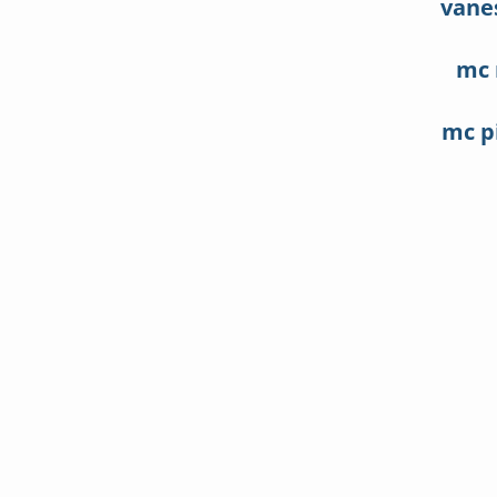
vane
mc 
mc p