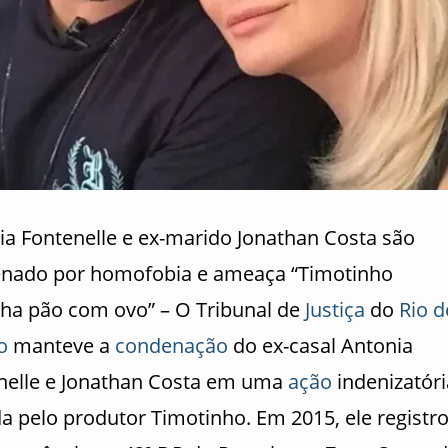
ia Fontenelle e ex-marido Jonathan Costa são
nado por homofobia e ameaça “Timotinho
nha pão com ovo” – O Tribunal de
Justiça
do
Rio d
o
manteve a
condenação
do ex-casal Antonia
nelle e Jonathan Costa em uma
ação
indenizatóri
a pelo produtor Timotinho. Em 2015, ele registr