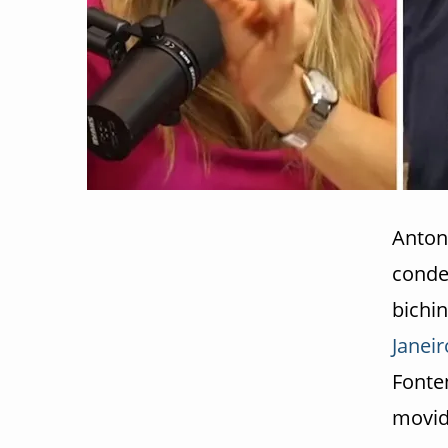
Anton
conde
bichi
Janeir
Fonte
movid