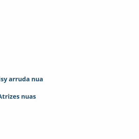
isy arruda nua
Atrizes nuas