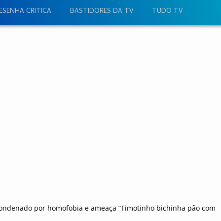
ESENHA CRITICA
BASTIDORES DA TV
TUDO TV
 condenado por homofobia e ameaça “Timotinho bichinha pão com