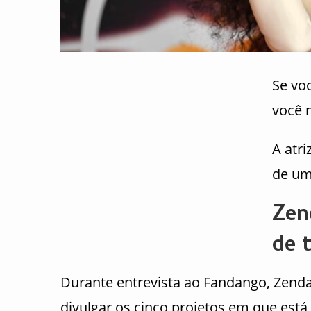
Se vo
você 
A atr
de um
Zen
de 
Durante entrevista ao Fandango, Zenda
divulgar os cinco projetos em que está