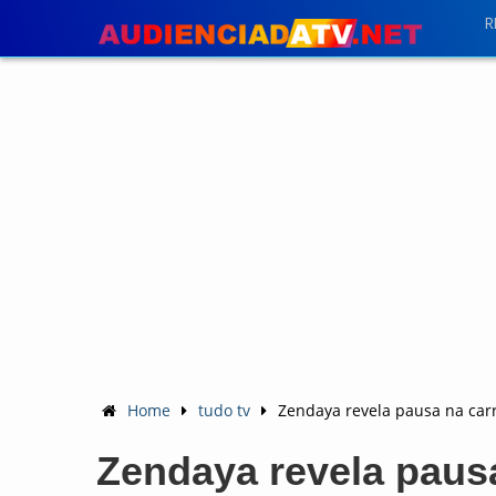
R
Home
tudo tv
Zendaya revela pausa na car
Zendaya revela pausa