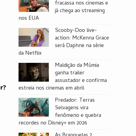
fracassa nos cinemas e
já chega ao streaming
nos EUA
Scooby-Doo live-
action: McKenna Grace
será Daphne na série
da Netflix
Maldição da Múmia
ganha trailer
assustador e confirma
r?
estreia nos cinemas em abril
Predador: Terras
Selvagens vira
fenômeno e quebra
recordes no Disney+ em 2026
As Branquelas 2