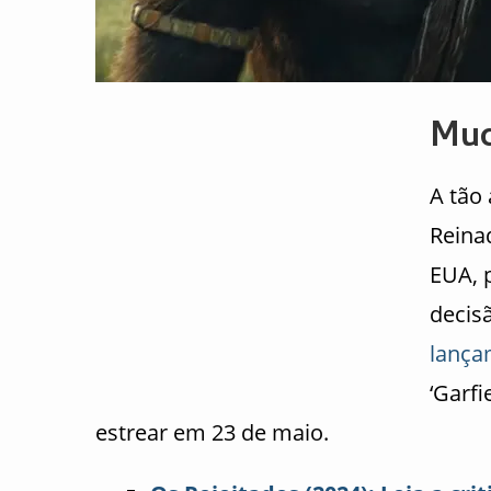
Mud
A tão
Reina
EUA, 
decis
lança
‘Garf
estrear em 23 de maio.