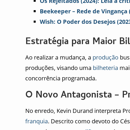
Os Rejeitados (2024): Leia a crit
Beekeeper – Rede de Vingança (2
Wish: O Poder dos Desejos (2023)
Estratégia para Maior Bi
Ao realizar a mudança, a
produção
busc
produções, visando uma
bilheteria
mais
concorrência programada.
O Novo Antagonista – P
No enredo, Kevin Durand interpreta Pr
franquia
. Descrito como devoto do Cé