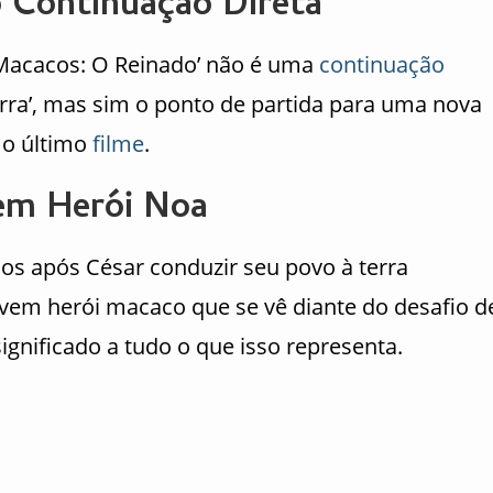
 Continuação Direta
 Macacos: O Reinado’ não é uma
continuação
rra’, mas sim o ponto de partida para uma nova
s o último
filme
.
vem Herói Noa
s após César conduzir seu povo à terra
ovem herói macaco que se vê diante do desafio d
gnificado a tudo o que isso representa.