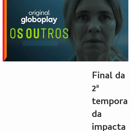
Final da
2ª
tempora
da
impacta