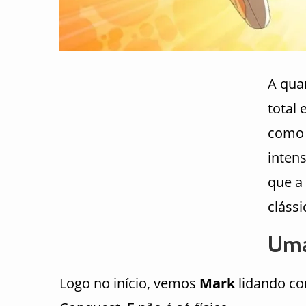
A qua
total
como 
inten
que a
cláss
Uma
Logo no início, vemos
Mark
lidando co