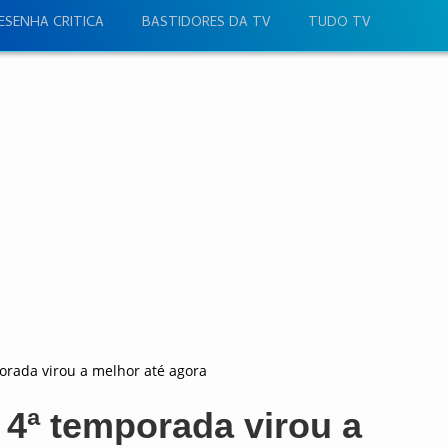
ESENHA CRITICA
BASTIDORES DA TV
TUDO TV
porada virou a melhor até agora
a 4ª temporada virou a