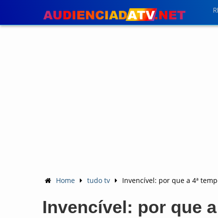
R
Home
tudo tv
Invencível: por que a 4ª tem
Invencível: por que 