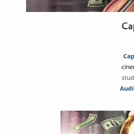
Ca
Cap
cine
stud
Audi