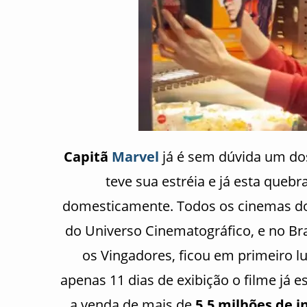
Capitã
Marvel
já é sem dúvida um dos
teve sua estréia e já esta queb
domesticamente. Todos os cinemas do 
do Universo Cinematográfico, e no Bras
os Vingadores, ficou em primeiro l
apenas 11 dias de exibição o filme já
a venda de mais de
5,5 milhões de i