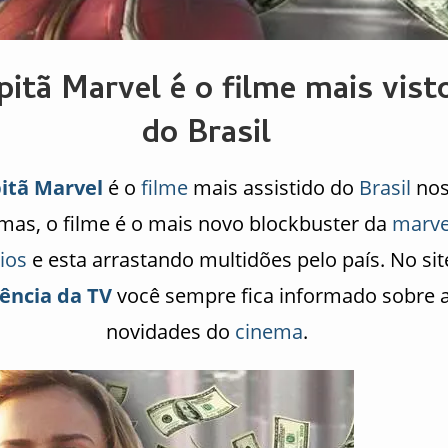
pitã Marvel é o filme mais vist
do Brasil
itã Marvel
é o
filme
mais assistido do
Brasil
no
mas, o filme é o mais novo blockbuster da
marve
ios
e esta arrastando multidões pelo país. No sit
ência da TV
você sempre fica informado sobre 
novidades do
cinema
.