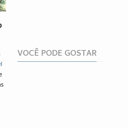
o
VOCÊ PODE GOSTAR
s
l
e
as