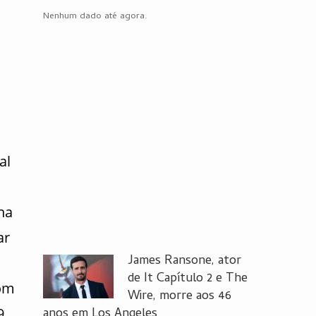
Nenhum dado até agora.
al
na
ar
James Ransone, ator
de It Capítulo 2 e The
com
Wire, morre aos 46
9
anos em Los Angeles