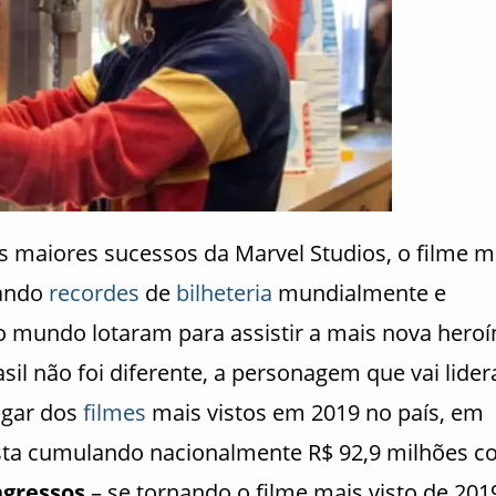
 maiores sucessos da Marvel Studios, o filme m
rando
recordes
de
bilheteria
mundialmente e
mundo lotaram para assistir a mais nova heroí
il não foi diferente, a personagem que vai lider
ugar dos
filmes
mais vistos em 2019 no país, em
 esta cumulando nacionalmente R$ 92,9 milhões 
ngressos
– se tornando o filme mais visto de 201