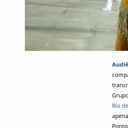
Audiê
compa
trans
Grupo
Rio de
apena
Ponto