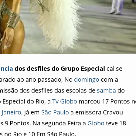
ncia
dos desfiles do Grupo Especial
cai se
rado ao ano passado, No
domingo
com a
missão dos desfiles das escolas de
samba
do
 Especial do Rio, a
Tv Globo
marcou 17 Pontos n
 Janeiro
, já em
São Paulo
a emissora Cravou
s 9 Pontos. Na segunda Feira a
Globo
teve 18
s no Rio e 10 Em São Paulo.