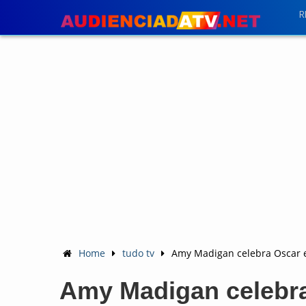
R
Home
tudo tv
Amy Madigan celebra Oscar e
Amy Madigan celebra