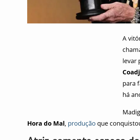
A vitó
chama
levar 
Coad
para 
há an
Madig
Hora do Mal
,
produção
que conquisto