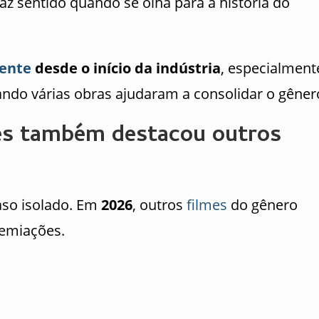
z sentido quando se olha para a história do
ente
desde o início da indústria
, especialment
ndo várias obras ajudaram a consolidar o gêner
es também destacou outros
aso isolado. Em
2026
, outros
filmes
do gênero
emiações.