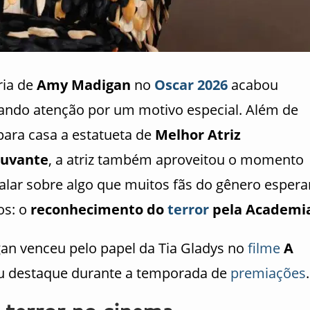
ria de
Amy Madigan
no
Oscar 2026
acabou
ndo atenção por um motivo especial. Além de
para casa a estatueta de
Melhor Atriz
juvante
, a atriz também aproveitou o momento
falar sobre algo que muitos fãs do gênero esper
os: o
reconhecimento do
terror
pela Academi
an venceu pelo papel da Tia Gladys no
filme
A
u destaque durante a temporada de
premiações
.