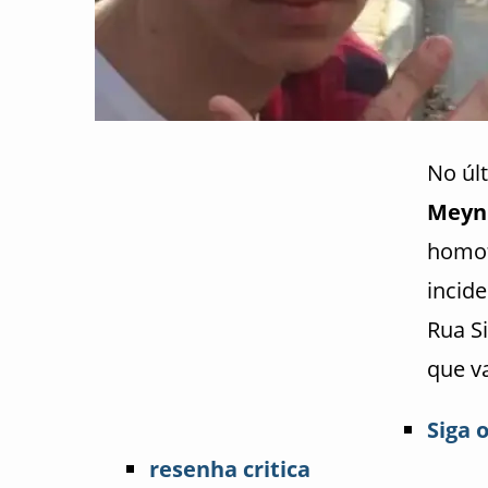
No úl
Meyn
homof
incid
Rua S
que va
Siga 
resenha critica