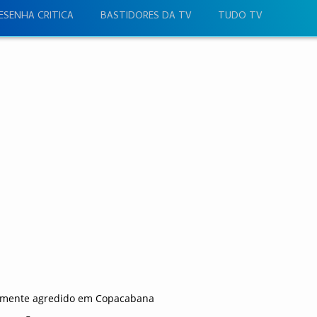
ESENHA CRITICA
BASTIDORES DA TV
TUDO TV
talmente agredido em Copacabana