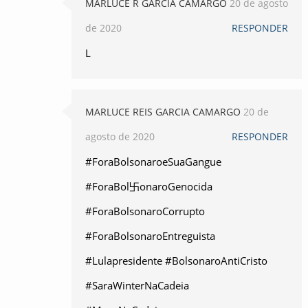
MARLUCE R GARCIA CAMARGO
20 de agosto
de 2020
RESPONDER
L
MARLUCE REIS GARCIA CAMARGO
20 de
agosto de 2020
RESPONDER
#ForaBolsonaroeSuaGangue
#ForaBol卐onaroGenocida
#ForaBolsonaroCorrupto
#ForaBolsonaroEntreguista
#Lulapresidente #BolsonaroAntiCristo
#SaraWinterNaCadeia