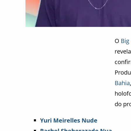
O
Big
revela
confi
Produç
Bahia
holofo
do pr
Yuri Meirelles Nude
Rachel Sheherazade Nua