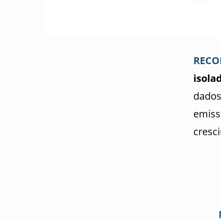
RECO
isola
dados
emiss
cresc