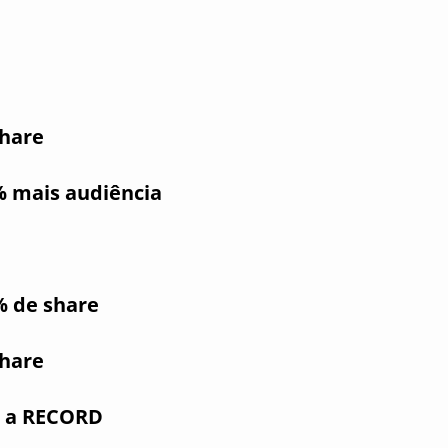
share
 mais audiência
% de share
share
a a RECORD