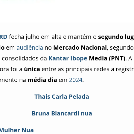
RD
fecha julho em alta e mantém o
segundo lug
do
em
audiência
no
Mercado Nacional
, segundo
 consolidados da
Kantar Ibope
Media (PNT)
. A
ora foi a
única
entre as principais redes a regist
imento na
média dia
em
2024
.
Thais Carla Pelada
Bruna Biancardi nua
Mulher Nua