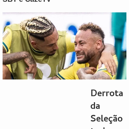
Derrota
da
Seleção